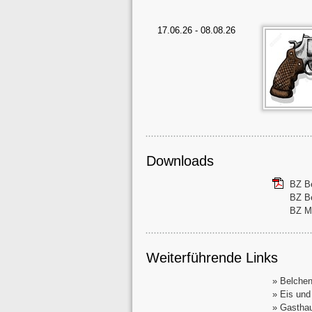
17.06.26 - 08.08.26
Downloads
BZ Be
BZ B
BZ Me
Weiterführende Links
» Belchen
» Eis und
» Gasthau