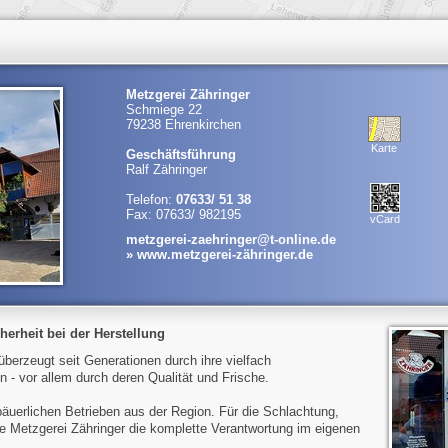
Metzgerei Zähringer
Schmiege 22
79238 Ehrenkirchen
Karte
Geschäftsführung
Ralf Zähringer
Telefon:
07633/ 51 38
Fax: 07633/ 982195
vCard
metzgerei-zaehringer@t-online.de
» www.metzgerei-zähringer.de
herheit bei der Herstellung
überzeugt seit Generationen durch ihre vielfach
 - vor allem durch deren Qualität und Frische.
äuerlichen Betrieben aus der Region. Für die Schlachtung,
e Metzgerei Zähringer die komplette Verantwortung im eigenen